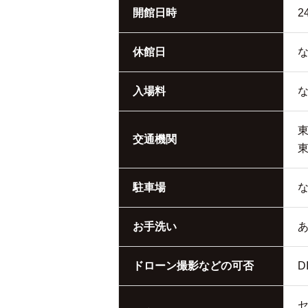
開館日時
2
休館日
入場料
東
交通機関
東
駐車場
お手洗い
ドローン撮影などの可否
D