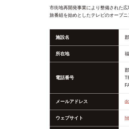
市街地再開発事業により整備された広
旅番組を始めとしたテレビのオープニ
施設名
所在地
福
電話番号
T
F
メールアドレス
do
ウェブサイト
ht