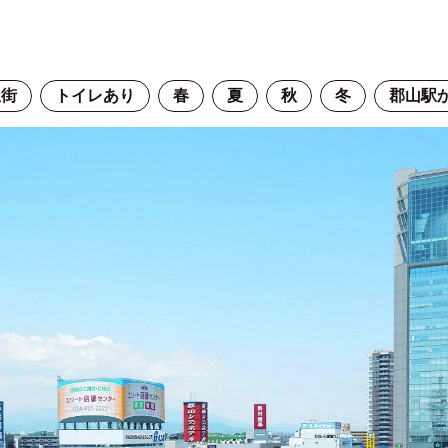
屋街
トイレあり
春
夏
秋
冬
郡山駅か