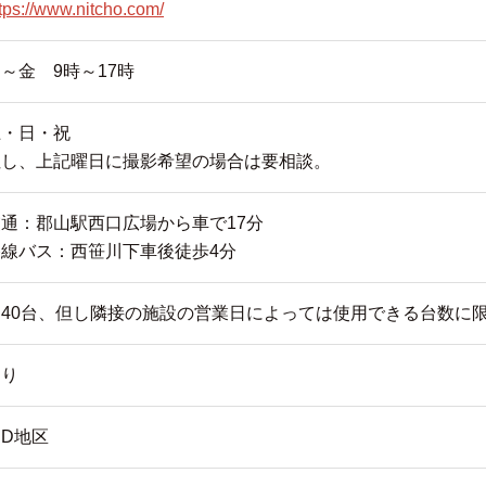
tps://www.nitcho.com/
～金 9時～17時
土・日・祝
但し、上記曜日に撮影希望の場合は要相談。
交通：郡山駅西口広場から車で17分
路線バス：西笹川下車後徒歩4分
約40台、但し隣接の施設の営業日によっては使用できる台数に
あり
ID地区