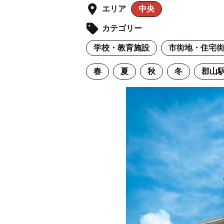
エリア
中央
カテゴリー
学校・教育施設
市街地・住宅
春
夏
秋
冬
郡山駅