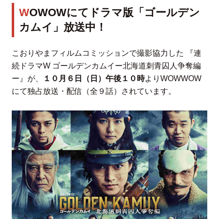
WOWOWにてドラマ版「ゴールデン
カムイ」放送中！
こおりやまフィルムコミッションで撮影協力した 『連
続ドラマW ゴールデンカムイー北海道刺青囚人争奪編
ー』が、
１０⽉６⽇（⽇）午後１０時
よりWOWWOW
にて独占放送・配信（全９話）されています。