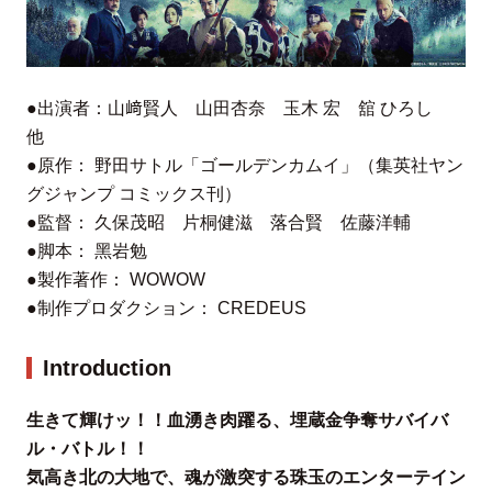
●出演者：⼭﨑賢⼈
⼭⽥杏奈
⽟⽊ 宏 舘 ひろし
他
●原作： 野⽥サトル「ゴールデンカムイ」（集英社ヤン
グジャンプ コミックス刊）
●監督： 久保茂昭 ⽚桐健滋 落合賢 佐藤洋輔
●脚本： ⿊岩勉
●製作著作： WOWOW
●制作プロダクション： CREDEUS
Introduction
⽣きて輝けッ！！⾎湧き⾁躍る、埋蔵⾦争奪サバイバ
ル・バトル！！
気⾼き北の⼤地で、魂が激突する珠⽟のエンターテイン