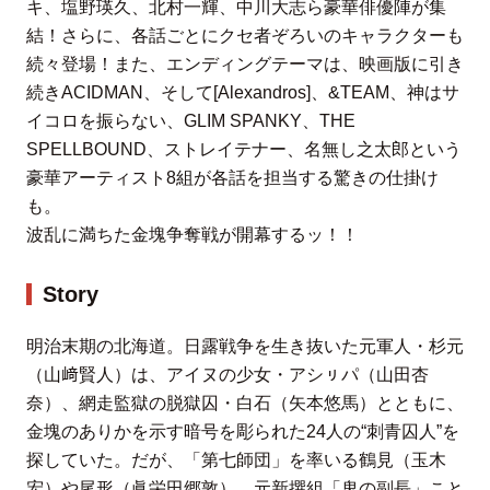
キ、塩野瑛久、北村⼀輝、中川⼤志ら豪華俳優陣が集
結！さらに、各話ごとにクセ者ぞろいのキャラクターも
続々登場！また、エンディングテーマは、映画版に引き
続きACIDMAN、そして[Alexandros]、&TEAM、神はサ
イコロを振らない、GLIM SPANKY、THE
SPELLBOUND、ストレイテナー、名無し之太郎という
豪華アーティスト8組が各話を担当する驚きの仕掛け
も。
波乱に満ちた⾦塊争奪戦が開幕するッ！！
Story
明治末期の北海道。⽇露戦争を⽣き抜いた元軍⼈・杉元
（⼭﨑賢⼈）は、アイヌの少⼥・アシㇼパ（⼭⽥杏
奈）、網⾛監獄の脱獄囚・⽩⽯（⽮本悠⾺）とともに、
⾦塊のありかを⽰す暗号を彫られた24⼈の“刺⻘囚⼈”を
探していた。だが、「第七師団」を率いる鶴⾒（⽟⽊
宏）や尾形（眞栄⽥郷敦）、元新撰組「⻤の副⻑」こと