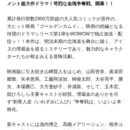
メント超⼤作ドラマ！苛烈な⾦塊争奪戦、開幕！！
累計発⾏部数2900万部超の⼤⼈気コミックが原作の、
⼤ヒット映画『ゴールデンカムイ』。映画の続編となる
待望のドラマシリーズ第1弾をWOWOWで独占放送・配
信ッ！！本作は、明治末期の北海道を舞台に描く、アイ
ヌの埋蔵⾦を巡るミステリーであり、魅⼒的なキャラク
ターたちが相まみえる冒険活劇。
映画版に引き続き⼭﨑賢⼈をはじめ、⼭⽥杏奈、眞栄⽥
郷敦、⽮本悠⾺、⼯藤阿須加、栁俊太郎、⼤⾕亮平、勝
⽮、⽊場勝⼰、⼤⽅斐紗⼦、井浦新、そして、⽟⽊宏、
舘ひろしら主要キャストが続投。埋蔵⾦のありかを⽰
す“刺⻘⼈⽪（いれずみにんぴ）”争奪戦は、いよいよ本
格化。
新キャストには池内博之、⾼橋メアリージュン、桜井ユ