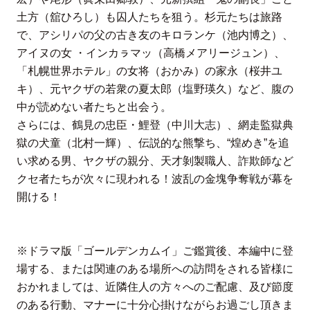
⼟⽅（舘ひろし）も囚⼈たちを狙う。杉元たちは旅路
で、アシリパの⽗の古き友のキロランケ（池内博之）、
アイヌの⼥ ・インカㇻマッ（⾼橋メアリージュン）、
「札幌世界ホテル」の⼥将（おかみ）の家永（桜井ユ
キ）、元ヤクザの若衆の夏太郎（塩野瑛久）など、腹の
中が読めない者たちと出会う。
さらには、鶴⾒の忠⾂・鯉登（中川⼤志）、網⾛監獄典
獄の⽝童（北村⼀輝）、伝説的な熊撃ち、“煌めき”を追
い求める男、ヤクザの親分、天才剝製職⼈、詐欺師など
クセ者たちが次々に現われる！波乱の⾦塊争奪戦が幕を
開ける！
※ドラマ版「ゴールデンカムイ」ご鑑賞後、本編中に登
場する、または関連のある場所への訪問をされる皆様に
おかれましては、近隣住⼈の⽅々へのご配慮、及び節度
のある⾏動、マナーに⼗分⼼掛けながらお過ごし頂きま