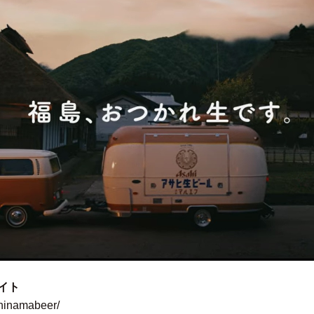
イト
ahinamabeer/